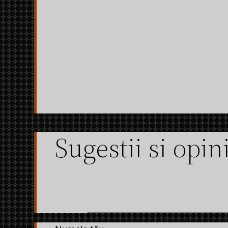
Sari
la
conținut
Sugestii si opini