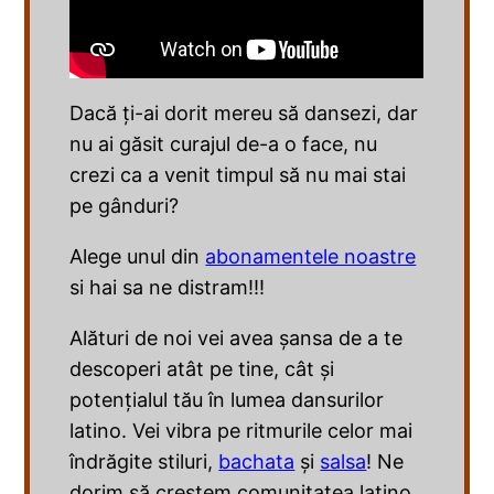
Dacă ți-ai dorit mereu să dansezi, dar
nu ai găsit curajul de-a o face, nu
crezi ca a venit timpul să nu mai stai
pe gânduri?
Alege unul din
abonamentele noastre
si hai sa ne distram!!!
Alături de noi vei avea șansa de a te
descoperi atât pe tine, cât și
potențialul tău în lumea dansurilor
latino. Vei vibra pe ritmurile celor mai
îndrăgite stiluri,
bachata
și
salsa
! Ne
dorim să creștem comunitatea latino